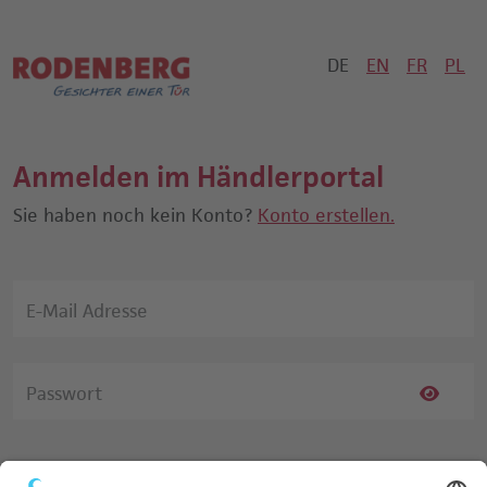
DE
EN
FR
PL
Anmelden im Händlerportal
Sie haben noch kein Konto?
Konto erstellen.
E-Mail Adresse
Passwort